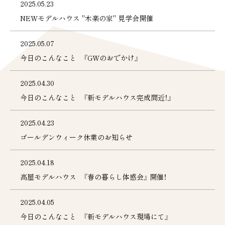
2025.05.23
NEWモデルハウス "木楽の家" 見学会開催
2025.05.07
今日のこんなこと 『GWのおでかけ』
2025.04.30
今日のこんなこと 『新モデルハウス完成間近！』
谷垣工業の家
2025.04.23
天然木の彩り
断熱性
ゴールデンウィーク休業のお知らせ
耐震性
新築
ZEH住宅
長期優良住宅
2025.04.18
3D設計
家づくりの流れ
高屋モデルハウス 『春の暮らし体感会』 開催！
リノベーション
リフォーム
分譲地
施工事例
2025.04.05
モデルハウス
お客様の声
会社案内
今日のこんなこと 『新モデルハウス現場にて』